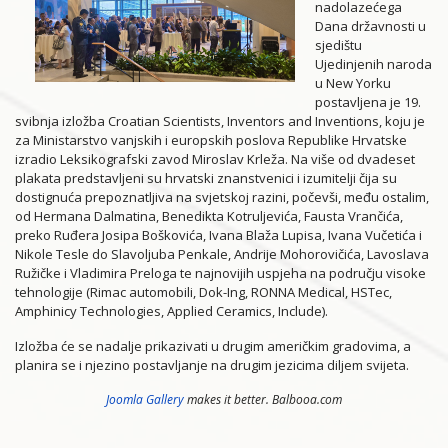
nadolazećega
Dana državnosti u
sjedištu
Ujedinjenih naroda
u New Yorku
postavljena je 19.
svibnja izložba Croatian Scientists, Inventors and Inventions, koju je
za Ministarstvo vanjskih i europskih poslova Republike Hrvatske
izradio Leksikografski zavod Miroslav Krleža. Na više od dvadeset
plakata predstavljeni su hrvatski znanstvenici i izumitelji čija su
dostignuća prepoznatljiva na svjetskoj razini, počevši, među ostalim,
od Hermana Dalmatina, Benedikta Kotruljevića, Fausta Vrančića,
preko Ruđera Josipa Boškovića, Ivana Blaža Lupisa, Ivana Vučetića i
Nikole Tesle do Slavoljuba Penkale, Andrije Mohorovičića, Lavoslava
Ružičke i Vladimira Preloga te najnovijih uspjeha na području visoke
tehnologije (Rimac automobili, Dok-Ing, RONNA Medical, HSTec,
Amphinicy Technologies, Applied Ceramics, Include).
Izložba će se nadalje prikazivati u drugim američkim gradovima, a
planira se i njezino postavljanje na drugim jezicima diljem svijeta.
Joomla Gallery
makes it better. Balbooa.com