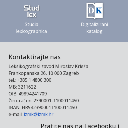
Studia
Digitalizirani
lexicographica
katalog
Kontaktirajte nas
Leksikografski zavod Miroslav Krleža
Frankopanska 26, 10 000 Zagreb
tel.: +385 1 4800 300
MB: 3211622
OIB: 49894241709
Žiro-račun: 2390001-1100011450
IBAN: HR9423900011100011450
e-mail:
lzmk@lzmk.hr
Pratite nas na Facebooku i