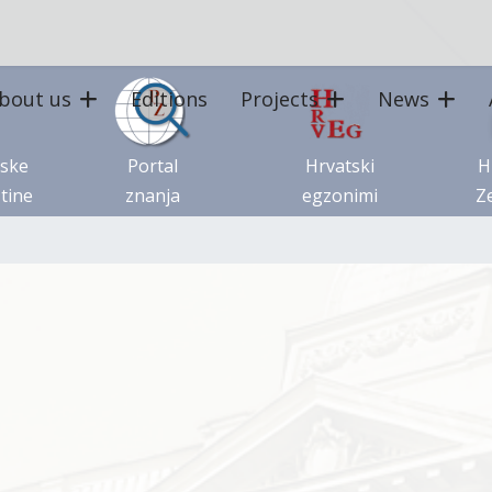
bout us
Editions
Projects
News
tske
Portal
Hrvatski
H
tine
znanja
egzonimi
Ze