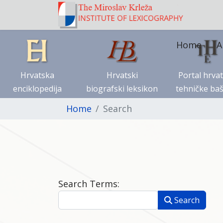
Home
A
Hrvatska
Hrvatski
Portal hrva
enciklopedija
biografski leksikon
tehničke baš
Home
Search
Search Form
Search Terms:
Search