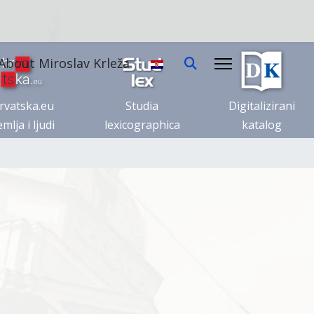
About Miroslav Krleža
rvatska.eu
Studia
Digitalizirani
mlja i ljudi
lexicographica
katalog