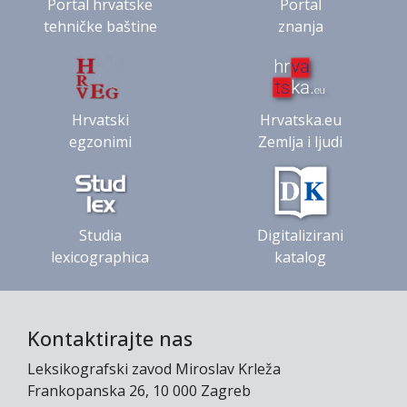
Portal hrvatske
Portal
tehničke baštine
znanja
Hrvatski
Hrvatska.eu
egzonimi
Zemlja i ljudi
Studia
Digitalizirani
lexicographica
katalog
Kontaktirajte nas
Leksikografski zavod Miroslav Krleža
Frankopanska 26, 10 000 Zagreb