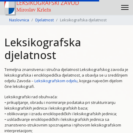
Naslovnica
Djelatnost
Leksikografska djelatnost
Leksikografska
djelatnost
Temeljna znanstvena i stručna djelatnost Leksikografskog zavoda je
leksikografska i enciklopedička djelatnost, a obavlja se u središnjem
odjelu Zavoda –
Leksikografskom odjelu
, kojega najvećim dijelom
čine leksikografi.
Leksikografski rad obuhvaća:
• prikupljanje, obradu i normiranje podataka pri strukturiranju
leksikografskih jedinica i leksikografskih baza;
• oblikovanje i izradu enciklopedičkih i leksikografskih jedinica;
• usklađivanje enciklopedičkih i leksikografskih jedinica sa
znanstveno-strukovnim spoznajama i njihovom leksikografskom
interpretacijom;