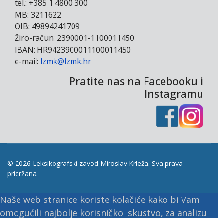
tel.: +385 1 4800 300
MB: 3211622
OIB: 49894241709
Žiro-račun: 2390001-1100011450
IBAN: HR9423900011100011450
e-mail:
lzmk@lzmk.hr
Pratite nas na Facebooku i
Instagramu
© 2026 Leksikografski zavod Miroslav Krleža. Sva prava
pridržana.
Naše web stranice koriste kolačiće kako bi Vam
omogućili najbolje korisničko iskustvo, za analizu