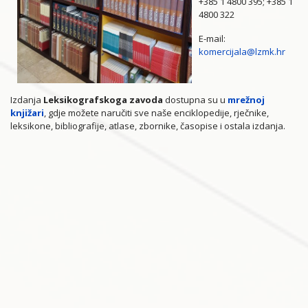
+385 1 4800 395; +385 1
4800 322
E-mail:
komercijala@lzmk.hr
Izdanja
Leksikografskoga zavoda
dostupna su u
mrežnoj
knjižari
, gdje možete naručiti sve naše enciklopedije, rječnike,
leksikone, bibliografije, atlase, zbornike, časopise i ostala izdanja.