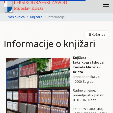
Naslovnica
Knjižara
Informacije
🛒
Košarica
Informacije o knjižari
Knjižara
Leksikografskoga
zavoda Miroslav
Krleža
Frankopanska 24
10000 Zagreb
Radno vrijeme:
ponedjeljak – petak:
8.00 – 16.00 sati
Tel. +385 1 4800 444;