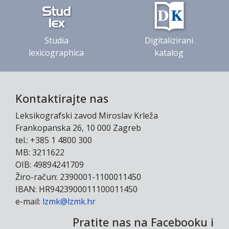
Studia
Digitalizirani
lexicographica
katalog
Kontaktirajte nas
Leksikografski zavod Miroslav Krleža
Frankopanska 26, 10 000 Zagreb
tel.: +385 1 4800 300
MB: 3211622
OIB: 49894241709
Žiro-račun: 2390001-1100011450
IBAN: HR9423900011100011450
e-mail:
lzmk@lzmk.hr
Pratite nas na Facebooku i