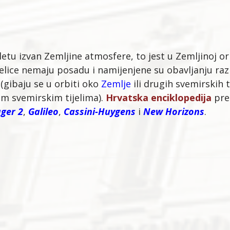
etu izvan Zemljine atmosfere, to jest u Zemljinoj orb
lice nemaju posadu i namijenjene su obavljanju razli
 (gibaju se u orbiti oko
Zemlje
ili drugih svemirskih t
im svemirskim tijelima).
Hrvatska enciklopedija
pre
ger 2
,
Galileo
,
Cassini-Huygens
i
New Horizons
.