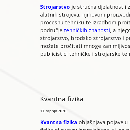
Strojarstvo
je stručna djelatnost i 
alatnih strojeva, njihovom proizvod
procesnu tehniku te izradbom proizv
područje
tehničkih znanosti
, a nje
strojarstvo, brodsko strojarstvo i p
možete pročitati mnoge zanimljivost
publicistici tehničke i strojarske te
Kvantna fizika
13. srpnja 2020.
Kvantna fizika
objašnjava pojave u 