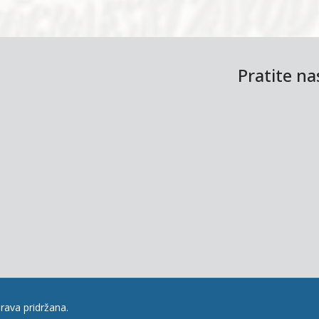
Pratite n
rava pridržana.