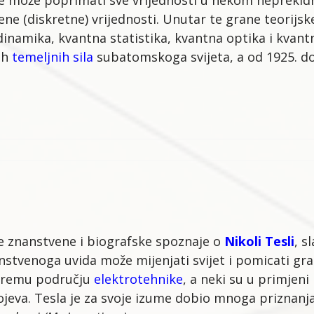
da ne može poprimati sve vrijednosti u nekom neprek
ene (diskretne) vrijednosti. Unutar te grane teorijs
namika, kvantna statistika, kvantna optika i kvant
ih
temeljnih sila
subatomskoga svijeta, a od 1925. do
je znanstvene i biografske spoznaje o
Nikoli Tesli
, s
nstvenoga uvida može mijenjati svijet i pomicati gra
 širemu području
elektrotehnike
, a neki su u primjeni 
ojeva. Tesla je za svoje izume dobio mnoga priznanja