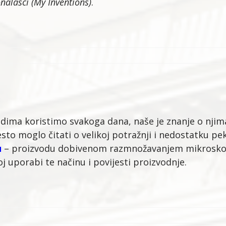
nalasci
(My Inventions)
.
dima koristimo svakoga dana, naše je znanje o njim
esto moglo čitati o velikoj potražnji i nedostatku p
u
– proizvodu dobivenom razmnožavanjem mikroskopsk
voj uporabi te načinu i povijesti proizvodnje.