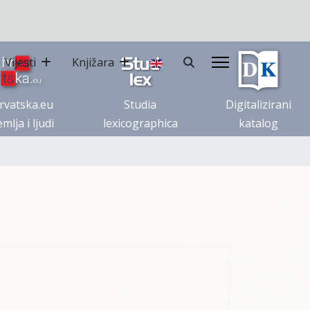
Vijesti
Knjižara
rvatska.eu
Studia
Digitalizirani
mlja i ljudi
lexicographica
katalog