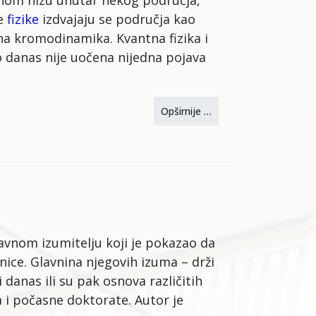
idnom nizu unutar nekog područja,
ke
fizike
izdvajaju se područja kao
na kromodinamika. Kvantna fizika i
 danas nije uočena nijedna pojava
Opširnije …
lavnom izumitelju koji je pokazao da
nice. Glavnina njegovih izuma – drži
i danas ili su pak osnova različitih
 i počasne doktorate. Autor je