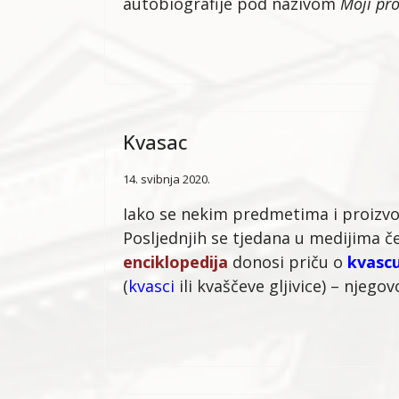
autobiografije pod nazivom
Moji pro
Kvasac
14. svibnja 2020.
Iako se nekim predmetima i proizvo
Posljednjih se tjedana u medijima č
enciklopedija
donosi priču o
kvasc
(
kvasci
ili kvaščeve gljivice) – njego