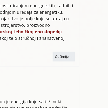
konstruiranjem energetskih, radnih i
zvodnjom uređaja za energetiku,
jarstvo je polje koje se ubraja u
 strojarstvo, proizvodno
tskoj tehničkoj enciklopediji
koj te o stručnoj i znanstvenoj
Opširnije …
a je energija koju sadrži neki