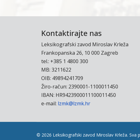
Kontaktirajte nas
Leksikografski zavod Miroslav Krleža
Frankopanska 26, 10 000 Zagreb
tel.: +385 1 4800 300
MB: 3211622
OIB: 49894241709
Žiro-račun: 2390001-1100011450
IBAN: HR9423900011100011450
e-mail:
lzmk@lzmk.hr
© 2026 Leksikografski zavod Miroslav Krleža. Sva p