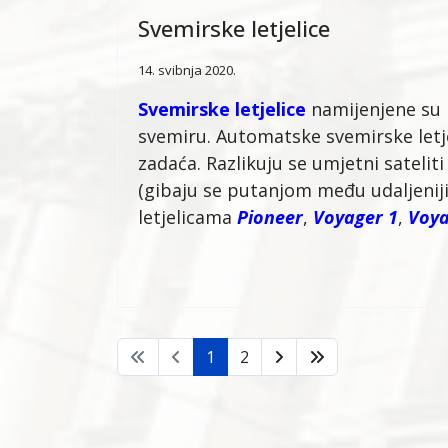
Svemirske letjelice
14. svibnja 2020.
Svemirske letjelice
namijenjene su l
svemiru. Automatske svemirske letje
zadaća. Razlikuju se umjetni sateliti
(gibaju se putanjom među udaljenij
letjelicama
Pioneer
,
Voyager 1
,
Voya
1
2