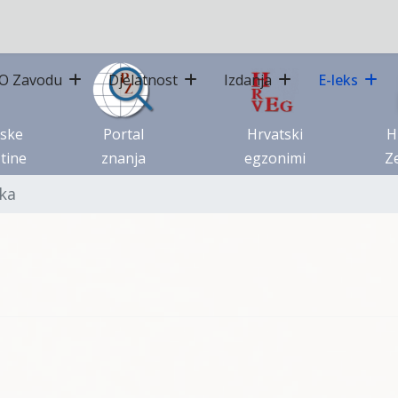
O Zavodu
Djelatnost
Izdanja
E-leks
tske
Portal
Hrvatski
H
tine
znanja
egzonimi
Ze
ika