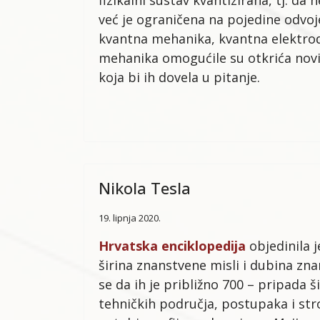
fizikalni sustav kvantizirana, tj. 
već je ograničena na pojedine odvoj
kvantna mehanika, kvantna elektrodi
mehanika omogućile su otkrića nov
koja bi ih dovela u pitanje.
Nikola Tesla
19. lipnja 2020.
Hrvatska enciklopedija
objedinila 
širina znanstvene misli i dubina zna
se da ih je približno 700 – pripada
tehničkih područja, postupaka i str