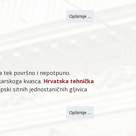
Opširnije …
a tek površno i nepotpuno.
ekarskoga kvasca.
Hrvatska tehnička
i sitnih jednostaničnih gljivica
Opširnije …