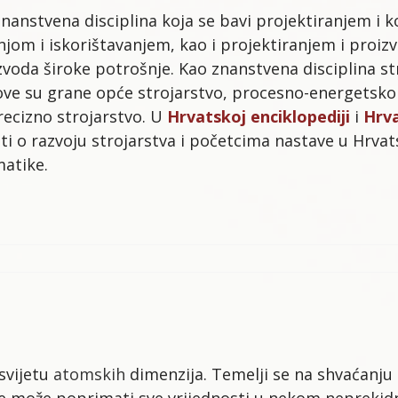
znanstvena disciplina koja se bavi projektiranjem i 
njom i iskorištavanjem, kao i projektiranjem i proi
oda široke potrošnje. Kao znanstvena disciplina stro
gove su grane opće strojarstvo, procesno-energetsko
recizno strojarstvo. U
Hrvatskoj enciklopediji
i
Hrva
i o razvoju strojarstva i početcima nastave u Hrvats
matike.
svijetu
atomskih
dimenzija. Temelji se na shvaćanju d