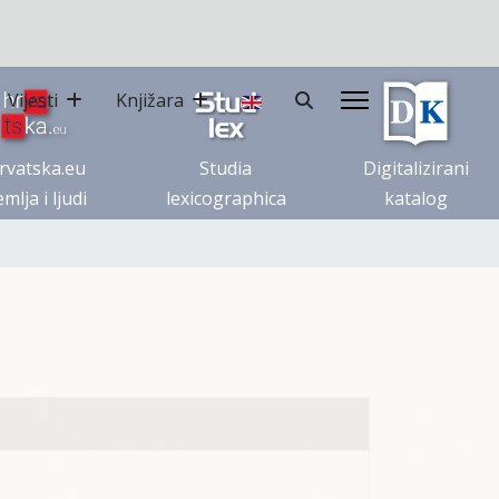
Vijesti
Knjižara
rvatska.eu
Studia
Digitalizirani
mlja i ljudi
lexicographica
katalog