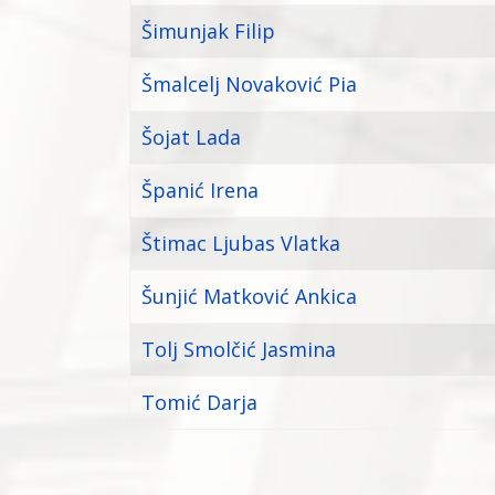
Šimunjak Filip
Šmalcelj Novaković Pia
Šojat Lada
Španić Irena
Štimac Ljubas Vlatka
Šunjić Matković Ankica
Tolj Smolčić Jasmina
Tomić Darja