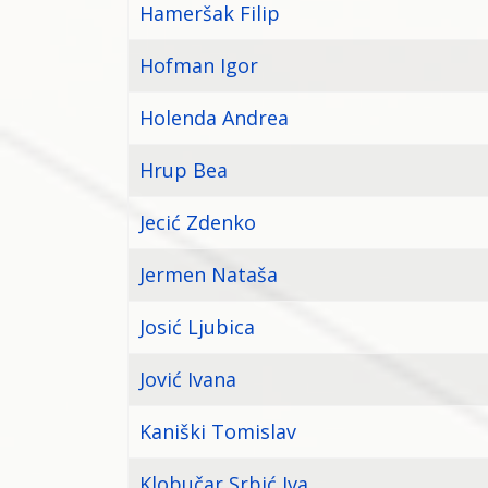
Hameršak Filip
Hofman Igor
Holenda Andrea
Hrup Bea
Jecić Zdenko
Jermen Nataša
Josić Ljubica
Jović Ivana
Kaniški Tomislav
Klobučar Srbić Iva