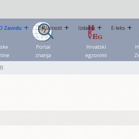
O Zavodu
Djelatnost
Izdanja
E-leks
tske
Portal
Hrvatski
H
tine
znanja
egzonimi
Ze
fi