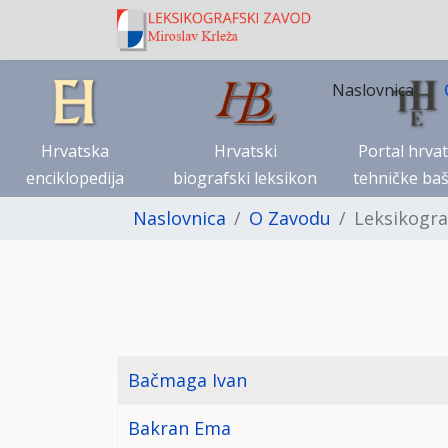
Naslovnica
Hrvatska
Hrvatski
Portal hrva
enciklopedija
biografski leksikon
tehničke baš
Naslovnica
O Zavodu
Leksikogra
Članci
Naziv
Bačmaga Ivan
Bakran Ema