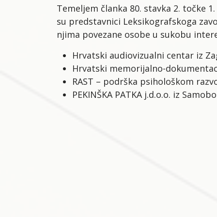
Temeljem članka 80. stavka 2. točke 1
su predstavnici Leksikografskoga zavoda
njima povezane osobe u sukobu interes
Hrvatski audiovizualni centar iz Z
Hrvatski memorijalno-dokumentacij
RAST – podrška psihološkom razvoj
PEKINŠKA PATKA j.d.o.o. iz Samobor