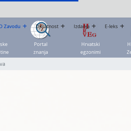
O Zavodu
Djelatnost
Izdanja
E-leks
tske
Portal
Hrvatski
H
tine
znanja
egzonimi
Ze
va