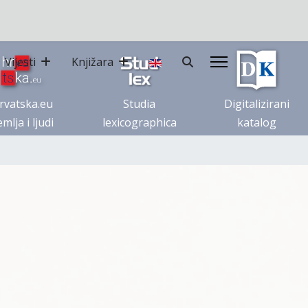
Vijesti
Knjižara
rvatska.eu
Studia
Digitalizirani
mlja i ljudi
lexicographica
katalog