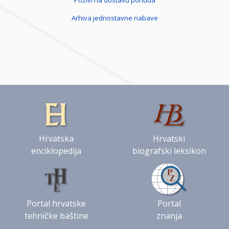
Pozivi na dostavu ponuda
Arhiva jednostavne nabave
Hrvatska
Hrvatski
enciklopedija
biografski leksikon
Portal hrvatske
Portal
tehničke baštine
znanja