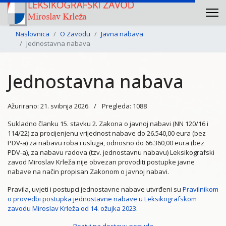
Naslovnica
O Zavodu
Javna nabava
Jednostavna nabava
Jednostavna nabava
Ažurirano: 21. svibnja 2026.
Pregleda: 1088
Sukladno članku 15. stavku 2. Zakona o javnoj nabavi (NN 120/16 i
114/22) za procijenjenu vrijednost nabave do 26.540,00 eura (bez
PDV-a) za nabavu roba i usluga, odnosno do 66.360,00 eura (bez
PDV-a), za nabavu radova (tzv. jednostavnu nabavu) Leksikografski
zavod Miroslav Krleža nije obvezan provoditi postupke javne
nabave na način propisan Zakonom o javnoj nabavi.
Pravila, uvjeti i postupci jednostavne nabave utvrđeni su
Pravilnikom
o provedbi postupka jednostavne nabave u Leksikografskom
zavodu Miroslav Krleža od 14. ožujka 2023.