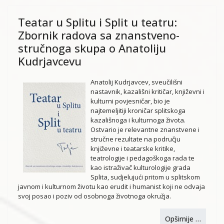
Teatar u Splitu i Split u teatru:
Zbornik radova sa znanstveno-
stručnoga skupa o Anatoliju
Kudrjavcevu
Anatolij Kudrjavcev, sveučilišni
nastavnik, kazališni kritičar, književni i
kulturni povjesničar, bio je
najtemeljitiji kroničar splitskoga
kazališnoga i kulturnoga života.
Ostvario je relevantne znanstvene i
stručne rezultate na području
književne i teatarske kritike,
teatrologije i pedagoškoga rada te
kao istraživač kulturologije grada
Splita, sudjelujući pritom u splitskom
javnom i kulturnom životu kao erudit i humanist koji ne odvaja
svoj posao i poziv od osobnoga životnoga okružja.
Opširnije …