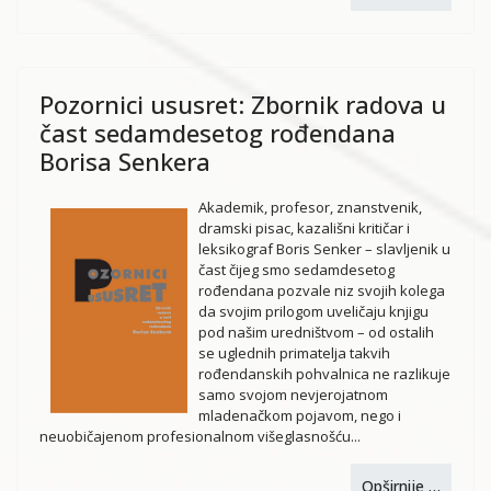
Pozornici ususret: Zbornik radova u
čast sedamdesetog rođendana
Borisa Senkera
Akademik, profesor, znanstvenik,
dramski pisac, kazališni kritičar i
leksikograf Boris Senker – slavljenik u
čast čijeg smo sedamdesetog
rođendana pozvale niz svojih kolega
da svojim prilogom uveličaju knjigu
pod našim uredništvom – od ostalih
se uglednih primatelja takvih
rođendanskih pohvalnica ne razlikuje
samo svojom nevjerojatnom
mladenačkom pojavom, nego i
neuobičajenom profesionalnom višeglasnošću...
Opširnije …