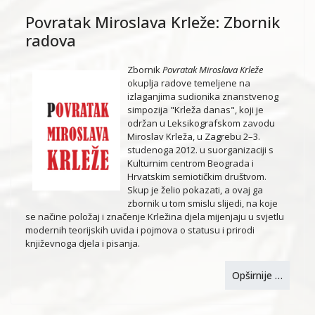
Povratak Miroslava Krleže: Zbornik
radova
Zbornik
Povratak Miroslava Krleže
okuplja radove temeljene na
izlaganjima sudionika znanstvenog
simpozija "Krleža danas", koji je
održan u Leksikografskom zavodu
Miroslav Krleža, u Zagrebu 2–3.
studenoga 2012. u suorganizaciji s
Kulturnim centrom Beograda i
Hrvatskim semiotičkim društvom.
Skup je želio pokazati, a ovaj ga
zbornik u tom smislu slijedi, na koje
se načine položaj i značenje Krležina djela mijenjaju u svjetlu
modernih teorijskih uvida i pojmova o statusu i prirodi
književnoga djela i pisanja.
Opširnije …