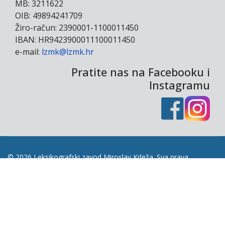
MB: 3211622
OIB: 49894241709
Žiro-račun: 2390001-1100011450
IBAN: HR9423900011100011450
e-mail:
lzmk@lzmk.hr
Pratite nas na Facebooku i
Instagramu
© 2026 Leksikografski zavod Miroslav Krleža. Sva prava
pridržana.
Naše web stranice koriste kolačiće kako bi Vam
omogućili najbolje korisničko iskustvo, za analizu
prometa i korištenje društvenih mreža.