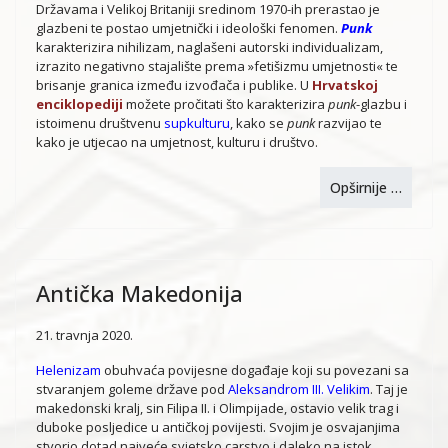
Državama i Velikoj Britaniji sredinom 1970-ih prerastao je
glazbeni te postao umjetnički i ideološki fenomen.
Punk
karakterizira nihilizam, naglašeni autorski individualizam,
izrazito negativno stajalište prema »fetišizmu umjetnosti« te
brisanje granica između izvođača i publike. U
Hrvatskoj
enciklopediji
možete pročitati što karakterizira
punk
-glazbu i
istoimenu društvenu
supkulturu
, kako se
punk
razvijao te
kako je utjecao na umjetnost, kulturu i društvo.
Opširnije …
Antička Makedonija
21. travnja 2020.
Helenizam
obuhvaća povijesne događaje koji su povezani sa
stvaranjem goleme države pod
Aleksandrom III. Velikim
. Taj je
makedonski kralj, sin Filipa II. i Olimpijade, ostavio velik trag i
duboke posljedice u antičkoj povijesti. Svojim je osvajanjima
stvorio dotad najveće svjetsko carstvo i daleko na istok