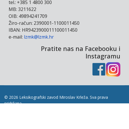
tel.: +385 1 4800 300
MB: 3211622
OIB: 49894241709
Žiro-račun: 2390001-1100011450
IBAN: HR9423900011100011450
e-mail:
lzmk@lzmk.hr
Pratite nas na Facebooku i
Instagramu
© 2026 Leksikografski zavod Miroslav Krleža. Sva prava
pridržana.
Naše web stranice koriste kolačiće kako bi Vam
omogućili najbolje korisničko iskustvo, za analizu