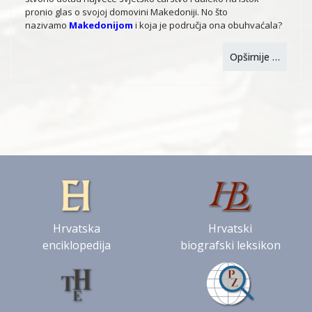
pronio glas o svojoj domovini Makedoniji. No što
nazivamo
Makedonijom
i koja je područja ona obuhvaćala?
Opširnije …
Hrvatska
Hrvatski
enciklopedija
biografski leksikon