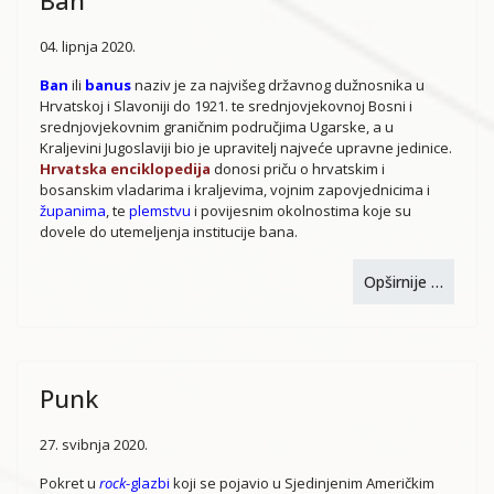
Ban
04. lipnja 2020.
Ban
ili
banus
naziv je za najvišeg državnog dužnosnika u
Hrvatskoj i Slavoniji do 1921. te srednjovjekovnoj Bosni i
srednjovjekovnim graničnim područjima Ugarske, a u
Kraljevini Jugoslaviji bio je upravitelj najveće upravne jedinice.
Hrvatska enciklopedija
donosi priču o hrvatskim i
bosanskim vladarima i kraljevima, vojnim zapovjednicima i
županima
, te
plemstvu
i povijesnim okolnostima koje su
dovele do utemeljenja institucije bana.
Opširnije …
Punk
27. svibnja 2020.
Pokret u
rock
-glazbi
koji se pojavio u Sjedinjenim Američkim