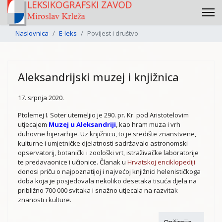
Naslovnica
E-leks
Povijest i društvo
Aleksandrijski muzej i knjižnica
17. srpnja 2020.
Ptolemej I. Soter utemeljio je 290. pr. Kr. pod Aristotelovim
utjecajem
Muzej u Aleksandriji
, kao hram muza i vrh
duhovne hijerarhije. Uz knjižnicu, to je središte znanstvene,
kulturne i umjetničke djelatnosti sadržavalo astronomski
opservatorij, botanički i zoološki vrt, istraživačke laboratorije
te predavaonice i učionice. Članak u
Hrvatskoj enciklopediji
donosi priču o najpoznatijoj i najvećoj knjižnici helenističkoga
doba koja je posjedovala nekoliko desetaka tisuća djela na
približno 700 000 svitaka i snažno utjecala na razvitak
znanosti i kulture.