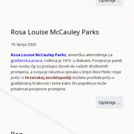
Opširnije …
Rosa Louise McCauley Parks
19. lipnja 2020.
Rosa Louise McCauley Parks
, američka aktivistkinja za
građanska prava
, rođena je 1913. u Alabami. Povijest je pamti
kao osobu čiji su postupci doveli do važnih društvenih
promjena, a svoja je iskustva opisala u knjizi
Rosa Parks: moja
priča
. U
Hrvatskoj enciklopediji
možete pročitati priču o
građanskoj hrabrosti i tome kako čin pojedinca može
potaknuti povijesne promjene.
Opširnije …