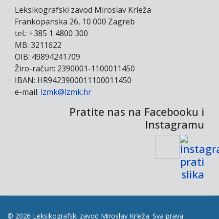
Leksikografski zavod Miroslav Krleža
Frankopanska 26, 10 000 Zagreb
tel.: +385 1 4800 300
MB: 3211622
OIB: 49894241709
Žiro-račun: 2390001-1100011450
IBAN: HR9423900011100011450
e-mail:
lzmk@lzmk.hr
Pratite nas na Facebooku i
Instagramu
© 2026 Leksikografski zavod Miroslav Krleža. Sva prava