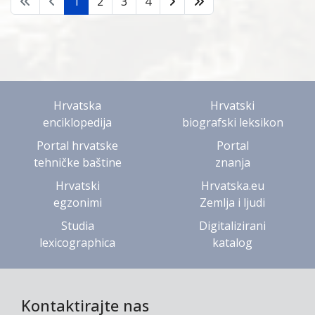
1
2
3
4
Hrvatska
Hrvatski
enciklopedija
biografski leksikon
Portal hrvatske
Portal
tehničke baštine
znanja
Hrvatski
Hrvatska.eu
egzonimi
Zemlja i ljudi
Studia
Digitalizirani
lexicographica
katalog
Kontaktirajte nas