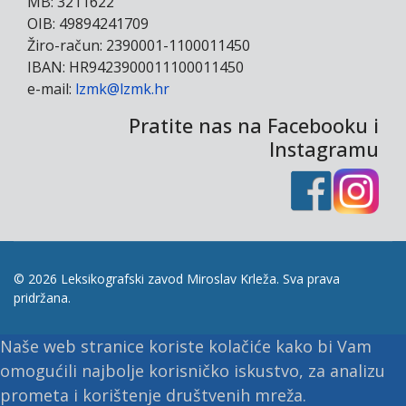
MB: 3211622
OIB: 49894241709
Žiro-račun: 2390001-1100011450
IBAN: HR9423900011100011450
e-mail:
lzmk@lzmk.hr
Pratite nas na Facebooku i
Instagramu
© 2026 Leksikografski zavod Miroslav Krleža. Sva prava
pridržana.
Naše web stranice koriste kolačiće kako bi Vam
omogućili najbolje korisničko iskustvo, za analizu
prometa i korištenje društvenih mreža.