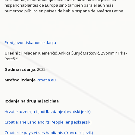
hispanohablantes de Europa sino también para el aún más
numeroso público en países de habla hispana de América Latina.
Predgovor tiskanom izdanju
Urednici
: Mladen Klemenčić, Ankica Šunjić Matković, Zvonimir Frka-
Petešić
Godina izdanja
: 2022.
Mrežno izdanje
:
croatia.eu
Izdanja na drugim jezicima
:
Hrvatska: zemlja i ljudi II. izdanje (hrvatski jezik)
Croatia: The Land and its People (engleski jezik)
Croatie: le pays et ses habitants (francuski jezik)