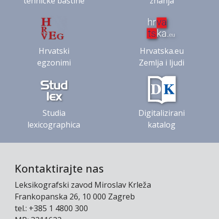
tehničke baštine
znanja
Hrvatski
Hrvatska.eu
egzonimi
Zemlja i ljudi
Studia
Digitalizirani
lexicographica
katalog
Kontaktirajte nas
Leksikografski zavod Miroslav Krleža
Frankopanska 26, 10 000 Zagreb
tel.: +385 1 4800 300