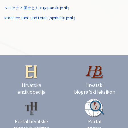
クロアチア 国土と人々 (japanski jezik)
Kroatien: Land und Leute (njemački jezik)
Hrvatska
Hrvatski
enciklopedija
biografski leksikon
Portal hrvatske
Portal