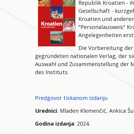
Republik Kroatien - i
Gesellschaft - kurzge
Kroatien und anderen
"Personalausweis" Kr
Angelegenheiten erste
Die Vorbereitung der
gegründeten nationalen Verlag, der si
Auswahl und Zusammenstellung der Mat
des Instituts.
Predgovor tiskanom izdanju
Urednici
: Mladen Klemenčić, Ankica Šu
Godina izdanja
: 2024.