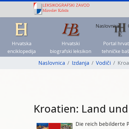
Naslovnica
Hrvatska
Hrvatski
Portal hrva
enciklopedija
biografski leksikon
tehničke baš
Naslovnica
Izdanja
Vodiči
Kroa
Kroatien: Land und
Die reich bebilderte 