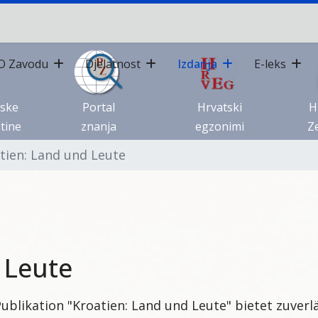
O Zavodu
Djelatnost
Izdanja
E-leks
tske
Portal
Hrvatski
H
tine
znanja
egzonimi
Ze
tien: Land und Leute
 Leute
Publikation "Kroatien: Land und Leute" bietet zuver