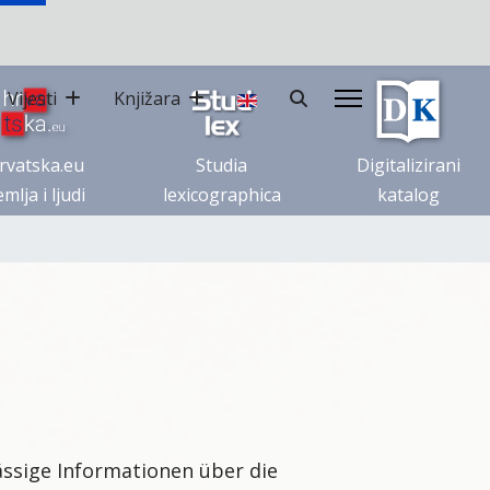
Vijesti
Knjižara
rvatska.eu
Studia
Digitalizirani
mlja i ljudi
lexicographica
katalog
lässige Informationen über die