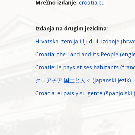
Mrežno izdanje
:
croatia.eu
Izdanja na drugim jezicima
:
Hrvatska: zemlja i ljudi II. izdanje (hrva
Croatia: the Land and its People (engle
Croatie: le pays et ses habitants (franc
クロアチア 国土と人々 (japanski jezik)
Croacia: el país y su gente (španjolski j