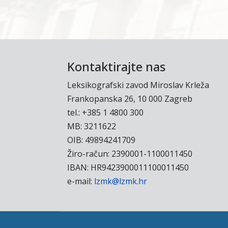
Kontaktirajte nas
Leksikografski zavod Miroslav Krleža
Frankopanska 26, 10 000 Zagreb
tel.: +385 1 4800 300
MB: 3211622
OIB: 49894241709
Žiro-račun: 2390001-1100011450
IBAN: HR9423900011100011450
e-mail:
lzmk@lzmk.hr