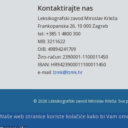
Kontaktirajte nas
Leksikografski zavod Miroslav Krleža
Frankopanska 26, 10 000 Zagreb
tel.: +385 1 4800 300
MB: 3211622
OIB: 49894241709
Žiro-račun: 2390001-1100011450
IBAN: HR9423900011100011450
e-mail:
lzmk@lzmk.hr
© 2026 Leksikografski zavod Miroslav Krleža. Sva p
Naše web stranice koriste kolačiće kako bi Vam omog