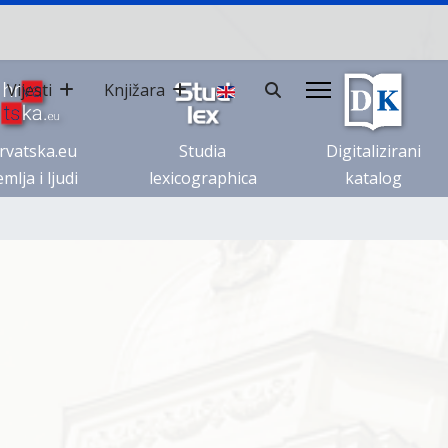
Vijesti
Knjižara
rvatska.eu
Studia
Digitalizirani
mlja i ljudi
lexicographica
katalog