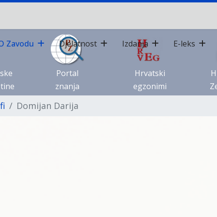
O Zavodu
Djelatnost
Izdanja
E-leks
tske
Portal
Hrvatski
H
tine
znanja
egzonimi
Ze
fi
Domijan Darija