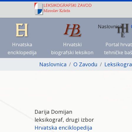
Naslovnica
Hrvatska
Hrvatski
Portal hrva
enciklopedija
biografski leksikon
tehničke baš
Naslovnica
O Zavodu
Leksikogra
Darija Domijan
leksikograf, drugi izbor
Hrvatska enciklopedija