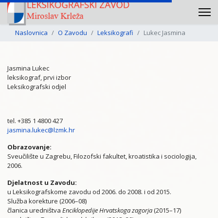
Naslovnica
O Zavodu
Leksikografi
Lukec Jasmina
Jasmina Lukec
leksikograf, prvi izbor
Leksikografski odjel
tel. +385 1 4800 427
jasmina.lukec@lzmk.hr
Obrazovanje:
Sveučilište u Zagrebu, Filozofski fakultet, kroatistika i sociologija,
2006.
Djelatnost u Zavodu:
u Leksikografskome zavodu od 2006. do 2008. i od 2015.
Služba korekture (2006–08)
članica uredništva
Enciklopedije Hrvatskoga zagorja
(2015–17)