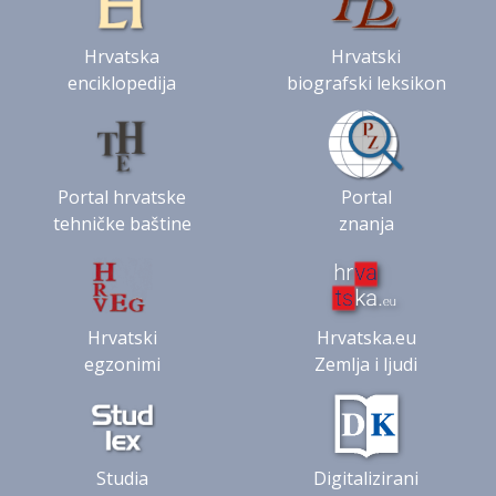
Hrvatska
Hrvatski
enciklopedija
biografski leksikon
Portal hrvatske
Portal
tehničke baštine
znanja
Hrvatski
Hrvatska.eu
egzonimi
Zemlja i ljudi
Studia
Digitalizirani