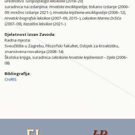
uredništvo
Turopoljskoga leksikona
(2018–20)
suradnica na izdanjima:
Hrvatska enciklopedija
, tiskano izdanje (2006–
09; mrežno izdanje 2021–),
Hrvatska književna enciklopedija
(2006–12),
Hrvatski biografski leksikon
(2007–09, 2015–),
Leksikon Marina Držića
(2007–09),
Kazališni leksikon
(2021–)
Djelatnost izvan Zavoda:
Radna mjesta:
Sveučilište u Zagrebu, Filozofski fakultet, Odsjek za kroatistiku,
znanstvena novakinja (2008–14)
Školska knjiga, suradnica
Leksikona hrvatske književnosti – Djela
(2006–
08)
Bibliografija:
CroRIS